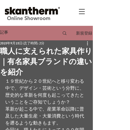
Online Showroom
記事
新規登録
2018年9月18日
読了時間: 2分
職人に支えられた家具作り
｜有名家具ブランドの違い
を紹介
１９世紀から２０世紀へと移り変わる
中で、デザイン・芸術という分野に、
歴史的な革新を何度も起こってきたと
いうことをご存知でしょうか？
革新が起こる中で、産業革命以降に普
及した大量生産・大量消費という時代
を遡るような動きもます。