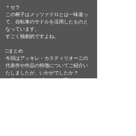
＊セラ
この椅子はメッツァドロとは一味違っ
て、自転車のサドルを活用したものと
なっています。
すごく独創的ですよね。
□まとめ
今回はアッキレ・カスティリオーニの
代表作や作品の特徴についてご紹介い
たしましたが、いかがでしたか？
お気に入りのデザイナーが見つかる
と、家具選びもインテリアを考えるの
も楽しくなりそうですね。
この記事が皆様のお役にたてたのであ
れば幸いです