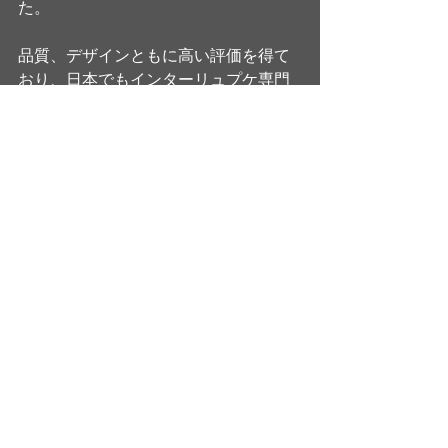
た。
品質、デザインともに高い評価を得て
おり、日本でもインターリュプケ専門
のメンテナンスや引っ越しを生業とし
ている業者もあります。
海外のインテリアを代表するブランド
として、今後ますます注目が期待され
ますね。
今回の記事が、海外インテリアをお探
しの方のお役に立てたら幸いです。
最新記事
すべて表示