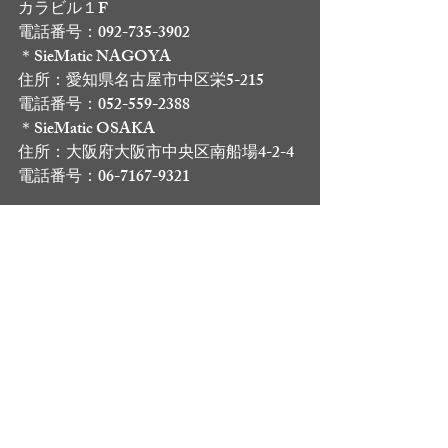
カラビル１F
電話番号：092-735-3902 
＊SieMatic NAGOYA
住所：愛知県名古屋市中区栄5-215
電話番号：052-559-2388 
＊SieMatic OSAKA
住所：大阪府大阪市中央区南船場4-2-4
電話番号：06-7167-9321 
□まとめ
この記事では海外キッチンの定番ドイ
ツメーカーであるジーマティックをご
紹介させていただきましたが、いかが
でしたか？
海外キッチンの中でもドイツメーカー
は人気の高いものが多くあります。
おしゃれで機能的なキッチンをお考え
の方はぜひ今回ご紹介したジーマティ
ックのキッチンを購入してみてはいか